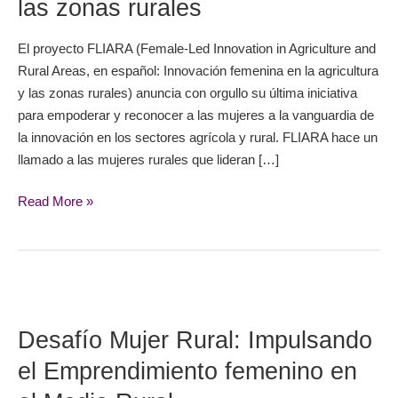
las zonas rurales
la
agricultura
El proyecto FLIARA (Female-Led Innovation in Agriculture and
y
Rural Areas, en español: Innovación femenina en la agricultura
las
y las zonas rurales) anuncia con orgullo su última iniciativa
zonas
para empoderar y reconocer a las mujeres a la vanguardia de
rurales
la innovación en los sectores agrícola y rural. FLIARA hace un
llamado a las mujeres rurales que lideran […]
Read More »
Desafío
Mujer
Desafío Mujer Rural: Impulsando
Rural:
Impulsando
el Emprendimiento femenino en
el