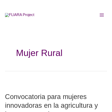
Skip
MAI
to
MEN
content
Mujer Rural
Convocatoria
para
Convocatoria para mujeres
mujeres
innovadoras
innovadoras en la agricultura y
en